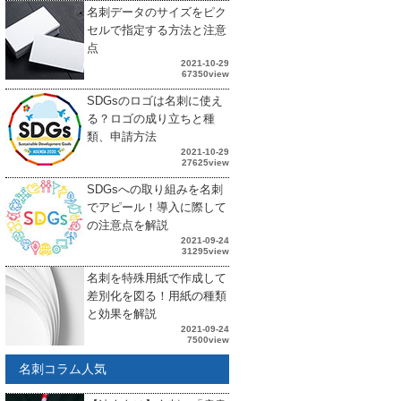
名刺データのサイズをピク
セルで指定する方法と注意
点
2021-10-29
67350view
SDGsのロゴは名刺に使え
る？ロゴの成り立ちと種
類、申請方法
2021-10-29
27625view
SDGsへの取り組みを名刺
でアピール！導入に際して
の注意点を解説
2021-09-24
31295view
名刺を特殊用紙で作成して
差別化を図る！用紙の種類
と効果を解説
2021-09-24
7500view
名刺コラム人気