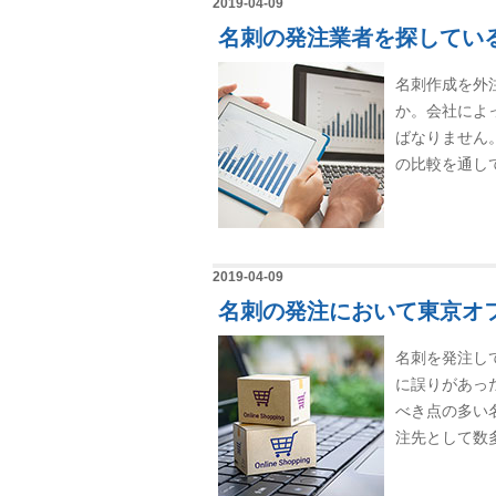
2019-04-09
名刺の発注業者を探してい
名刺作成を外
か。会社によ
ばなりません
の比較を通して
2019-04-09
名刺の発注において東京オ
名刺を発注し
に誤りがあっ
べき点の多い
注先として数多