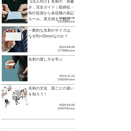
【法人向け】名刺の「肩書
き」完全ガイド｜取締役・
執行役員から各役職の表記
2019-08-08
ルール、英文例まで解説
251489view
一般的な名刺のサイズは、
なぜ91×55mmなのか？
2019-08-08
177886view
名刺の渡し方を学ぶ
2019-11-13
158350view
名刺の文化 国ごとの違い
を知ろう！
2020-02-06
105378view