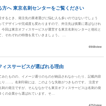
る方へ 東京名刺センターをご覧ください
注するとき、発注先の業者選びに悩む人も多いのではないでしょう
ってデザインや完成度も変わりますので、外注先は慎重に選ばなけれ
。今回は東京オフィスサービスが運営する東京名刺センターと他社と
、それぞれの特徴を見ていきましょう。 ....
6948view
フィスサービスが選ばれる理由
てみたものの、イメージ通りのものが納品されなかったり、記載内容
たり……。名刺印刷には、このような失敗がつきものです。 注意す
名刺の発注ですが、そんななかでも東京オフィスサービスは名刺の発
くの企業から選ばれています。そ....
4752view