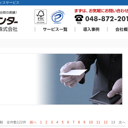
ィスサービス
順 全件数122件
前へ
1
2
3
4
5
6
7
8
9
10
11
12
13 次へ