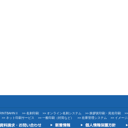
PRINTBAHNⅡ
>> 名刺印刷
>> オンライン名刺システム
>> 挨拶状印刷・宛名印刷
>
>> ネット印刷サービス
>> 一般印刷（封筒など）
>> 在庫管理システム
>> イメー